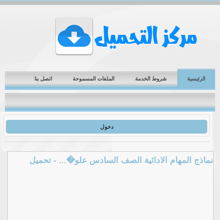
الرئيسية
شروط الخدمة
الملفات المسموحة
اتصل بنا
دخول
نماذج المهام الادائية الصف السادس علو�... - تحميل