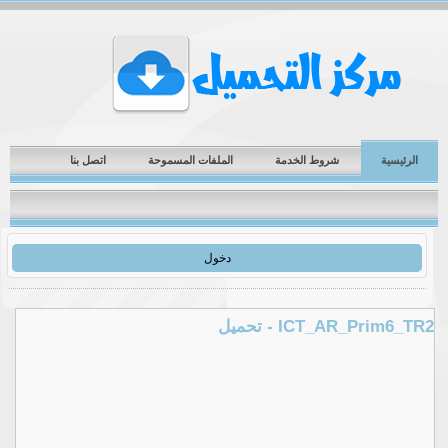
الرئيسية
شروط الخدمة
الملفات المسموحة
اتصل بنا
دخول
ICT_AR_Prim6_TR2 - تحميل