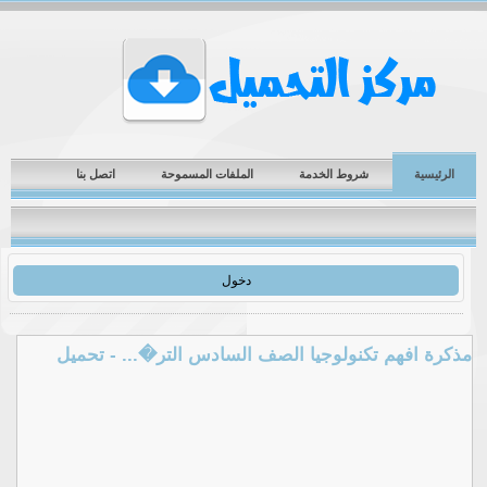
الرئيسية
شروط الخدمة
الملفات المسموحة
اتصل بنا
دخول
مذكرة افهم تكنولوجيا الصف السادس التر�... - تحميل